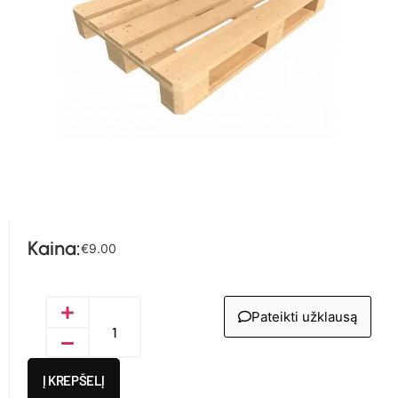
Kaina:
€
9.00
Pateikti užklausą
Į KREPŠELĮ