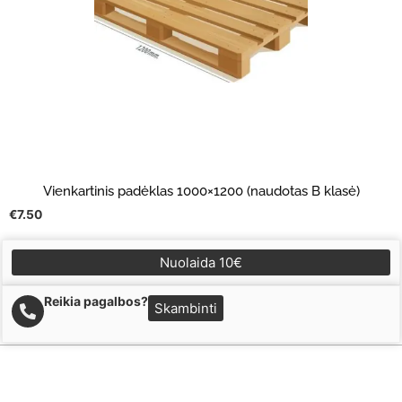
Vienkartinis padėklas 1000×1200 (naudotas B klasė)
€
7.50
Nuolaida 10€
Reikia pagalbos?
Skambinti