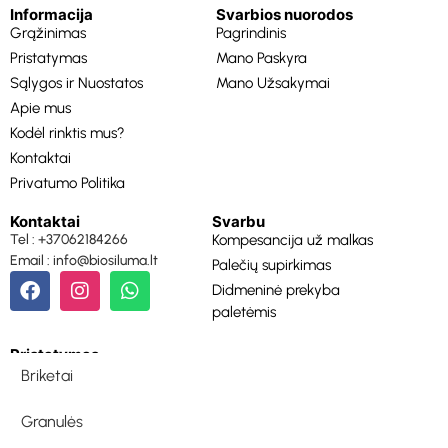
Informacija
Svarbios nuorodos
Grąžinimas
Pagrindinis
Pristatymas
Mano Paskyra
Sąlygos ir Nuostatos
Mano Užsakymai
Apie mus
Kodėl rinktis mus?
Kontaktai
Privatumo Politika
Kontaktai
Svarbu
Tel : +37062184266
Kompesancija už malkas
Email : info@biosiluma.lt
Palečių supirkimas
Didmeninė prekyba
paletėmis
Pristatymas
Briketai
Granulės