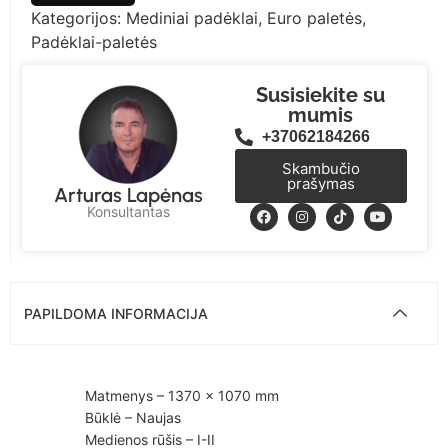
Kategorijos:
Mediniai padėklai
,
Euro paletės
,
Padėklai-paletės
Susisiekite su
mumis
+37062184266
Skambučio
prašymas
Arturas Lapėnas
Konsultantas
PAPILDOMA INFORMACIJA
Matmenys – 1370 × 1070 mm
Būklė – Naujas
Medienos rūšis – I-II