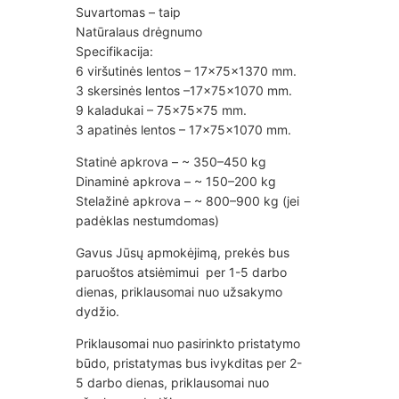
Suvartomas – taip
Natūralaus drėgnumo
Specifikacija:
6 viršutinės lentos – 17x75x1370 mm.
3 skersinės lentos –17x75x1070 mm.
9 kaladukai – 75x75x75 mm.
3 apatinės lentos – 17x75x1070 mm.
Statinė apkrova – ~ 350–450 kg
Dinaminė apkrova – ~ 150–200 kg
Stelažinė apkrova – ~ 800–900 kg (jei
padėklas nestumdomas)
Gavus Jūsų apmokėjimą, prekės bus
paruoštos atsiėmimui per 1-5 darbo
dienas, priklausomai nuo užsakymo
dydžio.
Priklausomai nuo pasirinkto pristatymo
būdo, pristatymas bus ivykditas per 2-
5 darbo dienas, priklausomai nuo