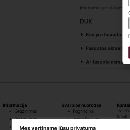
Įmanomas pristatymas i
DUK
Kas yra fasuota ak
Fasuotos akmens a
Ar fasuota akmens 
Informacija
Svarbios nuorodos
Konta
Tel : 
Grąžinimas
Pagrindinis
Email :
Pristatymas
Mano Paskyra
Sąlygos ir Nuostatos
Mano Užsakymai
Mes vertiname jūsų privatumą