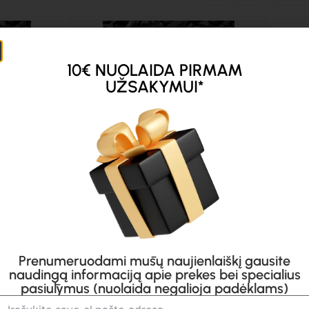
Akcija!
10€ NUOLAIDA PIRMAM
UŽSAKYMUI*
M 200,
Akmens Anglys PREMIUM 200,
1000kg, Maišais 25kg
Turime
€
500.00
€
480.00
Prenumeruodami mūsų naujienlaiškį gausite
s yra kokybiškai ir tvarkingai supakuota po 25kg. Šios anglys yra 
naudingą informaciją apie prekes bei specialius
pasiūlymus (nuolaida negalioja padėklams)
5 kg, o tai leidžia patogiai ir ekologiškai jas panaudoti. Rekomendu
ie pasiūlys patogias pristatymo sąlygas ir kokybišką ir ekologišką 