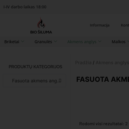
I-IV darbo laikas 18:00
Informacija
Kont
Briketai
Granulės
Akmens anglys
Malkos
Pradžia
/
Akmens angly
PRODUKTŲ KATEGORIJOS
FASUOTA AKM
Fasuota akmens anglis (2)
Rodomi visi rezultatai: 2