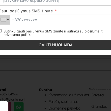
r ant padėklų.
Gauti pasiūlymus SMS žinute
mens anglis?
Sutinku gauti pasiūlymus SMS žinute ir sutinku su biosiluma.lt
privatumo politika
nglies pristatymas?
GAUTI NUOLAIDĄ
anglis yra brangesnė?
ktai
Svarbu
Pristatymas
+37062184266
Kompesancija už malkas
Briketai
 info@biosiluma.lt
Palečių supirkimas
Granulės
Didmeninė prekyba