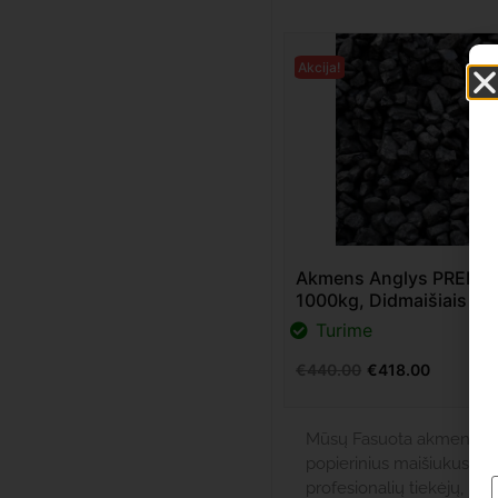
Akcija!
Akmens Anglys PREMIU
1000kg, Didmaišiais
Turime
€
440.00
€
418.00
Mūsų Fasuota akmens angli
popierinius maišiukus po 2
profesionalių tiekėjų, kur