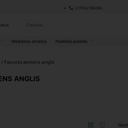
+37062184266
aktai
Medienos atraižos
Padėklai-paletės
s
/ Fasuota akmens anglis
ENS ANGLIS