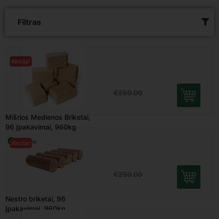
Filtras
Mišrios Medienos Briketai,
Akcija!
96 Įpakavimai, 960kg
Turime
€
205.00
€
250.00
Nestro briketai, 96
Akcija!
Įpakavimai, 960kg
Turime
€
220.00
€
250.00
Pini Kay briketai, 96