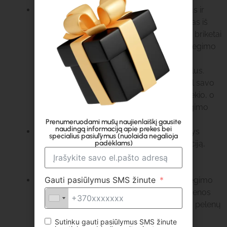
Mišrios medienos briketai
– tai universalus ir
ekonomiškas kuro pasirinkimas, pagamintas iš
įvairių rūšių medienos pjuvenų mišinio. Šie briketai
pasižymi geru šilumos išsiskyrimu ir ilgu degimo
laiku, todėl puikiai tinka įvairioms šildymo
sistemoms, įskaitant krosnis, židinius ir katilus.
Mišrios medienos briketai yra vertinami dėl savo
greito užsidegimo ir minimalaus pelenų kiekio, o
tai reiškia mažiau priežiūros ir švaresnį degimo
procesą.
Prenumeruodami mūsų naujienlaiškį gausite
naudingą informaciją apie prekes bei
Pini Kay briketai
: Itin tankūs briketai, turintys
specialius pasiūlymus (nuolaida negalioja
padėklams)
centrinę skylutę, kuri pagerina oro cirkuliaciją,
užtikrinant ilgą degimą ir švarų šilumos
išsiskyrimą.
Gauti pasiūlymus SMS žinute
Nestro briketai
: Cilindrinės formos, ilgo degimo
laiko briketai, gaminami iš suspaustų medienos
pjuvenų, pasižymi efektyvumu ir nedideliu pelenų
kiekiu.
Sutinku gauti pasiūlymus SMS žinute