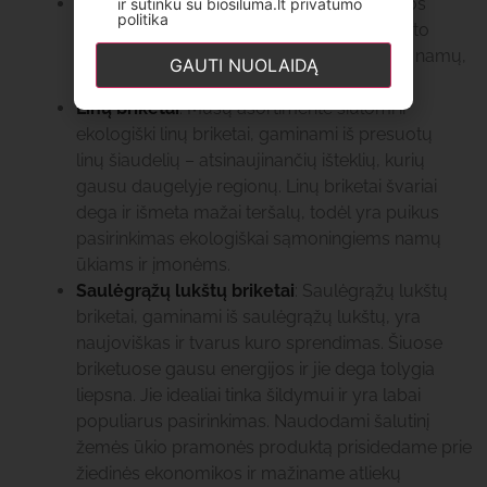
RUF briketai
: Kompaktiški ir standartizuotos
ir sutinku su biosiluma.lt privatumo
politika
formos briketai, pagaminti naudojant aukšto
slėgio presus, yra puikus pasirinkimas tiek namų,
GAUTI NUOLAIDĄ
tiek pramoniniam šildymui.
Linų briketai
: Mūsų asortimente siūlomi ir
ekologiški linų briketai, gaminami iš presuotų
linų šiaudelių – atsinaujinančių išteklių, kurių
gausu daugelyje regionų. Linų briketai švariai
dega ir išmeta mažai teršalų, todėl yra puikus
pasirinkimas ekologiškai sąmoningiems namų
ūkiams ir įmonėms.
Saulėgrąžų lukštų briketai
: Saulėgrąžų lukštų
briketai, gaminami iš saulėgrąžų lukštų, yra
naujoviškas ir tvarus kuro sprendimas. Šiuose
briketuose gausu energijos ir jie dega tolygia
liepsna. Jie idealiai tinka šildymui ir yra labai
populiarus pasirinkimas. Naudodami šalutinį
žemės ūkio pramonės produktą prisidedame prie
žiedinės ekonomikos ir mažiname atliekų