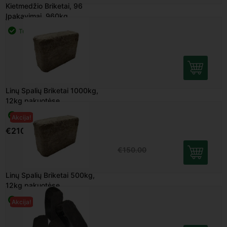
Linų Spalių Briketai 1000kg,
12kg pakuotėse
Turime
€
210.00
Linų Spalių Briketai 500kg,
Akcija!
12kg pakuotėse
Turime
€
120.00
€
150.00
Durpių Briketai Fasuoti, 1000
Akcija!
kg, Didmaišiais
Turime