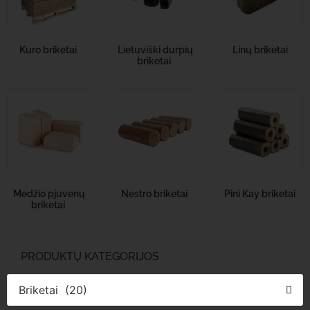
Kuro briketai
Lietuviški durpių
Linų briketai
briketai
Medžio pjuvenų
Nestro briketai
Pini Kay briketai
briketai
PRODUKTŲ KATEGORIJOS
Briketai (20)