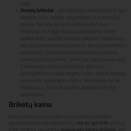
kiekį.
Durpių briketai
– tai natūralus, ekologiškas ir ilgo
degimo kuro šaltinis, pagamintas iš suspaustų
durpių. Šie briketai yra vertinami dėl savo
efektyvumo ir ilgo šilumos išsiskyrimo, todėl
puikiai tinka naudoti įvairiose šildymo sistemose –
tiek gyvenamiesiems namams, tiek pramoninėms
patalpoms. Durpių briketai išsiskiria mažesniu
pelenų ir dūmų kiekiu, todėl yra patogūs naudoti
ir reikalauja mažiau priežiūros. Dėl savo
ekologiškumo ir ilgo degimo laiko, durpių briketai
yra tvarus sprendimas tiems, kurie siekia ne tik
efektyvaus, bet ir draugiško aplinkai šildymo
sprendimo.
Briketų kaina
Kainos priklauso nuo rūšies ir sezoniškumo. Medžio
pjuvenų briketai gali kainuoti nuo
160 iki 350 EUR
už toną,
o kiti variantai, pavyzdžiui,
saulėgrąžų lukštų briketai
, gali