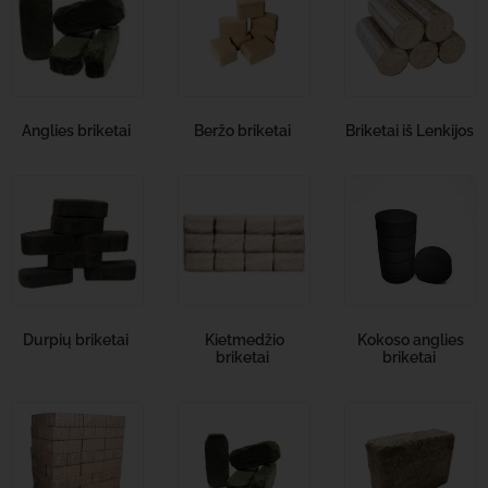
Anglies briketai
Beržo briketai
Briketai iš Lenkijos
Durpių briketai
Kietmedžio
Kokoso anglies
briketai
briketai