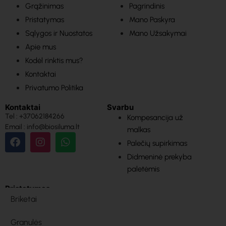
Grąžinimas
Pagrindinis
Pristatymas
Mano Paskyra
Sąlygos ir Nuostatos
Mano Užsakymai
Apie mus
Kodėl rinktis mus?
Kontaktai
Privatumo Politika
Kontaktai
Svarbu
Tel : +37062184266
Kompesancija už
Email : info@biosiluma.lt
malkas
Palečių supirkimas
Didmeninė prekyba
paletėmis
Pristatymas
Briketai
Granulės