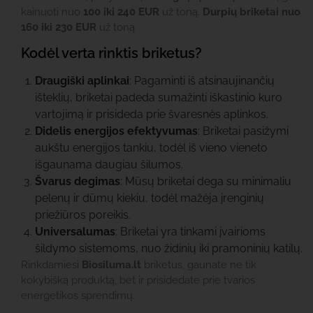
kainuoti nuo
100 iki 240 EUR
už toną.
Durpių briketai nuo
160 iki 230 EUR
už toną
Kodėl verta rinktis briketus?
Draugiški aplinkai
: Pagaminti iš atsinaujinančių
išteklių, briketai padeda sumažinti iškastinio kuro
vartojimą ir prisideda prie švaresnės aplinkos.
Didelis energijos efektyvumas
: Briketai pasižymi
aukštu energijos tankiu, todėl iš vieno vieneto
išgaunama daugiau šilumos.
Švarus degimas
: Mūsų briketai dega su minimaliu
pelenų ir dūmų kiekiu, todėl mažėja įrenginių
priežiūros poreikis.
Universalumas
: Briketai yra tinkami įvairioms
šildymo sistemoms, nuo židinių iki pramoninių katilų.
Rinkdamiesi
Biosiluma.lt
briketus, gaunate ne tik
kokybišką produktą, bet ir prisidedate prie tvarios
energetikos sprendimų.