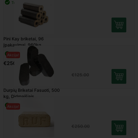
Įpakavimai, 960kg
Turime
€
250.00
Durpių Briketai Fasuoti, 500
Akcija!
kg, Didmaišiais
Turime
€
115.00
€
125.00
Kietmedžio Briketai, 96
Akcija!
Įpakavimai, 960kg
Turime
€
230.00
€
250.00