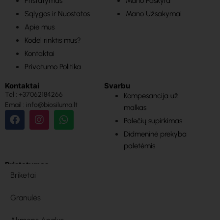
Pristatymas
Mano Paskyra
Sąlygos ir Nuostatos
Mano Užsakymai
Apie mus
Kodėl rinktis mus?
Kontaktai
Privatumo Politika
Kontaktai
Svarbu
Tel : +37062184266
Kompesancija už
Email : info@biosiluma.lt
malkas
Palečių supirkimas
Didmeninė prekyba
paletėmis
Pristatymas
Briketai
Granulės