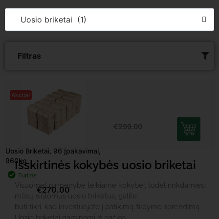
Uosio briketai (1)
Filtras
Uosio Briketai, 96 Įpakavimai,
Akcija!
960kg
Turime
€
270.00
€
299.00
Išskirtinės kokybės uosio briketai
Visuomet pirmenybę teikiame kokybei, todėl rinkdamiesi
mūsų siūlomus uosio briketus, galite
būti tikri, kad investuojate į patikimą šildymo sprendimą.
Uosio briketai gaminami iš pačios