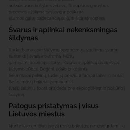
aukščiausios kokybės žaliavų. Kruopštus gamybos
procesas užtikrina pastovią ir patikimą
šilumos galią, padedančią sukurti šiltą atmosferą.
Švarus ir aplinkai nekenksmingas
šildymas
Kai kalbama apie šildymo sprendimus, ypatingai svarbu
susitelkti į švarą ir tvarumą. Mūsų
gaminami uosio briketai yra švarus ir aplinkai draugiškas
šildymo būdas. Degant uosio briketams
lieka mažai pelenų, todėl jų priežiūra tampa labai minimali.
Be to, mūsų briketai gaminami iš
tvarių šaltinių, todėl prisideda prie ekologiškesnio požiūrio į
šildymą.
Patogus pristatymas į visus
Lietuvos miestus
Norite kuo greičiau įsigyti uosio briketus, nesusidurdami su