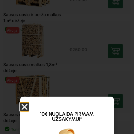
Sausos uosio malkos 1,8m³
Akcija!
dėžeje
Turime
€
220.00
€
250.00
Sausos uosio malkos 1m³
Akcija!
dėžeje
Turime
€
175.00
€
200.00
10€ NUOLAIDA PIRMAM
UŽSAKYMUI*
Sausos uosio malkos 22l
maišuose, 1 vnt