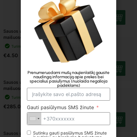
Turime
€
4.50
Sausos uosio malkos 22l
maišuose, 88 vnt
Turime
€
285.00
Prenumeruodami mūsų naujienlaiškį gausite
naudingą informaciją apie prekes bei
specialius pasiūlymus (nuolaida negalioja
padėklams)
Sausos uosio malkos 40l
maišuose, 1 vnt
Gauti pasiūlymus SMS žinute
Turime
€
5.50
Sutinku gauti pasiūlymus SMS žinute