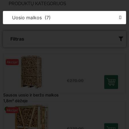
PRODUKTŲ KATEGORIJOS
Uosio malkos (7)
Filtras
Sausos uosio ir beržo malkos
Akcija!
1,8m³ dėžeje
Turime
€
240.00
€
270.00
Sausos uosio ir beržo malkos
Akcija!
1m³ dėžeje
Turime
€
190.00
€
270.00