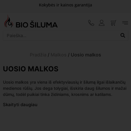
Kokybės ir kainos garantija
Pradžia
/
Malkos
/ Uosio malkos
UOSIO MALKOS
Uosio malkos yra viena iš efektyviausių ir šilumą ilgai išlaikančių
medienos rūšių. Jos dega tolygiai, išskiria daug šilumos ir mažai
dūmų, todėl puikiai tinka židiniams, krosnims ar katilams.
Skaityti daugiau