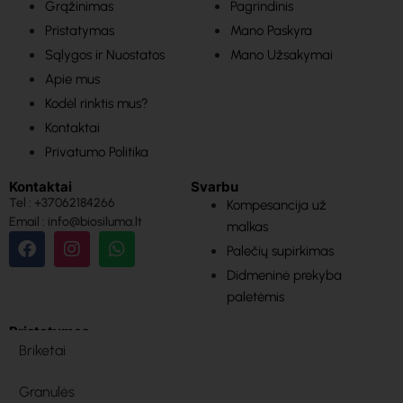
Grąžinimas
Pagrindinis
Pristatymas
Mano Paskyra
Sąlygos ir Nuostatos
Mano Užsakymai
Apie mus
Kodėl rinktis mus?
Kontaktai
Privatumo Politika
Kontaktai
Svarbu
Tel : +37062184266
Kompesancija už
Email : info@biosiluma.lt
malkas
Palečių supirkimas
Didmeninė prekyba
paletėmis
Pristatymas
Briketai
Granulės