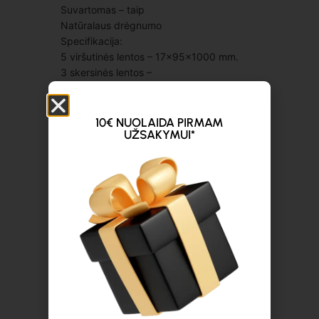
Suvartomas – taip
Natūralaus drėgnumo
Specifikacija:
5 viršutinės lentos – 17x95x1000 mm.
3 skersinės lentos –
17×75/95x1000mm.
9 kaladukai – 75x75x75 mm.
3 apatinės lentos – 17x95x1000 mm.
10€ NUOLAIDA PIRMAM
UŽSAKYMUI*
Spalva – įvairi
Statinė apkrova – ~350–450 kg
Dinaminė apkrova – ~150–250 kg
Stelažinė apkrova – ~800–900 kg (jei
padėklas nestumdomas)
Gavus Jūsų apmokėjimą, prekės bus
paruoštos atsiėmimui per 1-5 darbo
dienas, priklausomai nuo užsakymo
dydžio.
Priklausomai nuo pasirinkto pristatymo