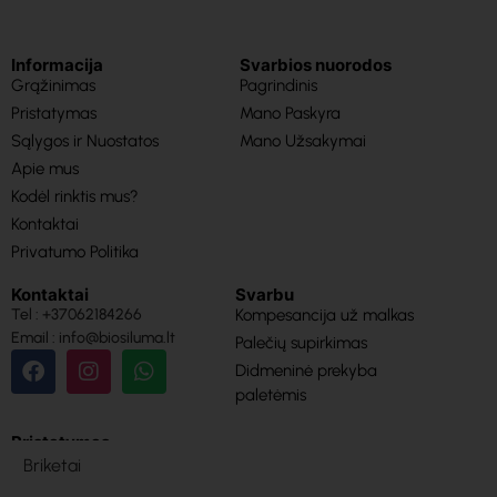
Informacija
Svarbios nuorodos
Grąžinimas
Pagrindinis
Pristatymas
Mano Paskyra
Sąlygos ir Nuostatos
Mano Užsakymai
Apie mus
Kodėl rinktis mus?
Kontaktai
Privatumo Politika
Kontaktai
Svarbu
Tel : +37062184266
Kompesancija už malkas
Email : info@biosiluma.lt
Palečių supirkimas
Didmeninė prekyba
paletėmis
Pristatymas
Briketai