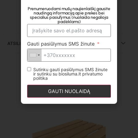
būdo, pristatymas bus ivykditas per 2-
5 darbo dienas, priklausomai nuo
Prenumeruodami mūsų naujienlaiškį gausite
naudingą informaciją apie prekes bei
užsakymo dydžio.
specialius pasiūlymus (nuolaida negalioja
padėklams)
ATSILIEPIMAI
Gauti pasiūlymus SMS žinute
Panašūs produktai
Sutinku gauti pasiūlymus SMS žinute
ir sutinku su biosiluma.lt privatumo
politika
GAUTI NUOLAIDĄ