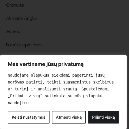
Granulės
Akmens Anglys
Malkos
Palečių supirkimas
Mes vertiname jūsų privatumą
Naudojame slapukus siekdami pagerinti jūsų 
naršymo patirtį, teikti suasmenintus skelbimus 
ar turinį ir analizuoti srautą. Spustelėdami 
„Priimti viską“ sutinkate su mūsų slapukų 
© 2025 biosiluma.lt – Visos teisės saugomos
naudojimu.
Keisti nustatymus
Atmesti viską
Priimti viską
Produktai
Messenger
Susisiekti
Malkos
Paletės