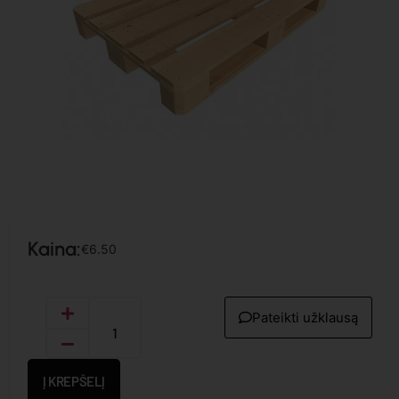
Kaina:
€
6.50
Pateikti užklausą
Į KREPŠELĮ