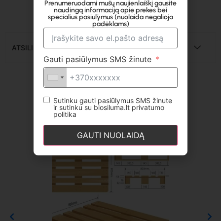
užsakymo dydžio.
Prenumeruodami mūsų naujienlaiškį gausite
naudingą informaciją apie prekes bei
specialius pasiūlymus (nuolaida negalioja
padėklams)
ATSILIEPIMAI
Gauti pasiūlymus SMS žinute
Panašūs produktai
Sutinku gauti pasiūlymus SMS žinute
ir sutinku su biosiluma.lt privatumo
politika
GAUTI NUOLAIDĄ