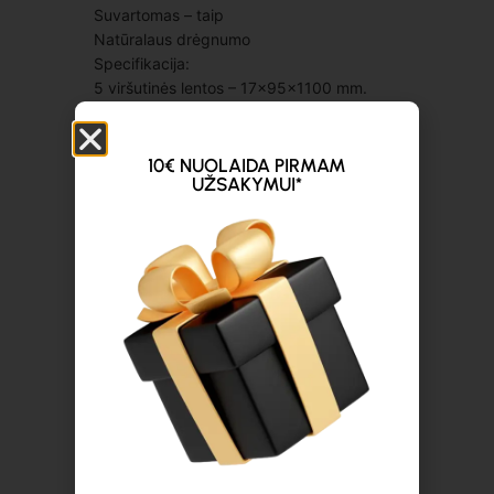
Suvartomas – taip
Natūralaus drėgnumo
Specifikacija:
5 viršutinės lentos – 17x95x1100 mm.
3 skersinės lentos – 17x75x1100 mm.
9 kaladukai – 75x75x75 mm.
3 apatinės lentos – 17x75x1100 mm
10€ NUOLAIDA PIRMAM
UŽSAKYMUI*
Statinė apkrova – ~ 300–400 kg
Dinaminė apkrova – ~ 150–200 kg
Stelažinė apkrova – ~ 700–800 kg (jei
padėklas nestumdomas)
Gavus Jūsų apmokėjimą, prekės bus
paruoštos atsiėmimui per 1-5 darbo
dienas, priklausomai nuo užsakymo
dydžio.
Priklausomai nuo pasirinkto pristatymo
būdo, pristatymas bus ivykditas per 2-
5 darbo dienas, priklausomai nuo