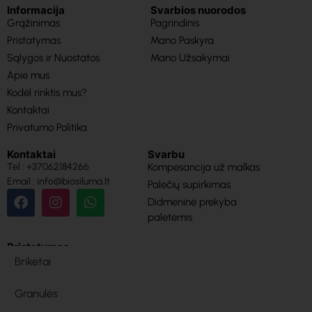
Informacija
Svarbios nuorodos
Grąžinimas
Pagrindinis
Pristatymas
Mano Paskyra
Sąlygos ir Nuostatos
Mano Užsakymai
Apie mus
Kodėl rinktis mus?
Kontaktai
Privatumo Politika
Kontaktai
Svarbu
Tel : +37062184266
Kompesancija už malkas
Email : info@biosiluma.lt
Palečių supirkimas
Didmeninė prekyba
paletėmis
Pristatymas
Briketai
Granulės