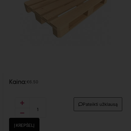
Kaina:
€
6.50
Pateikti užklausą
Į KREPŠELĮ