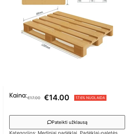
Kaina:
€
14.00
€
17.00
17.6% NUOLAIDA
Pateikti užklausą
Kategorijos:
Mediniai padėklai
,
Padėklai-paletės