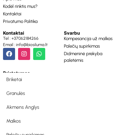
Kodėl rinktis mus?
Kontaktai
Privatumo Politika
Kontaktai
Svarbu
Tel : +37062184266
Kompesancija už malkas
Email : info@biosiluma.lt
Palečių supirkimas
Didmeninė prekyba
paletėmis
Pristatymas
Briketai
Granulės
Akmens Anglys
Malkos
Palečių supirkimas