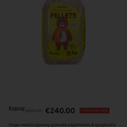
Kaina:
€
240.00
€
270.00
11.1% NUOLAIDA
Forge medžio pjuvenų granulės pagamintos iš spygliuočio