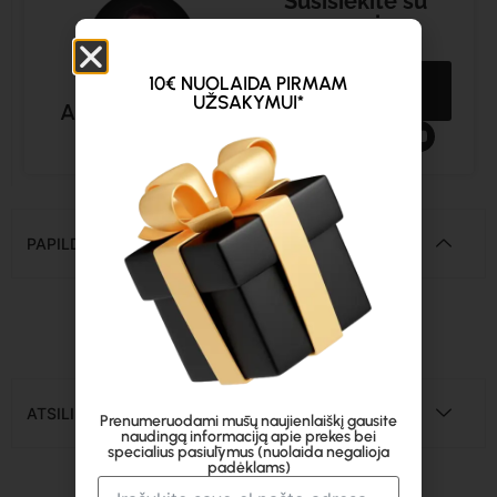
Susisiekite su
mumis
+37062184266
Skambučio
10€ NUOLAIDA PIRMAM
prašymas
UŽSAKYMUI*
Arturas Lapėnas
Konsultantas
PAPILDOMA INFORMACIJA
ATSILIEPIMAI
Prenumeruodami mūsų naujienlaiškį gausite
naudingą informaciją apie prekes bei
specialius pasiūlymus (nuolaida negalioja
padėklams)
Panašūs produktai