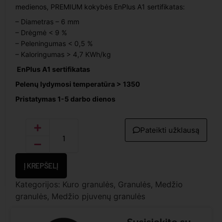
medienos, PREMIUM kokybės EnPlus A1 sertifikatas:
– Diametras – 6 mm
– Drėgmė < 9 %
– Peleningumas < 0,5 %
– Kaloringumas > 4,7 KWh/kg
EnPlus A1 sertifikatas
Pelenų lydymosi temperatūra > 1350
Pristatymas 1-5 darbo dienos
Pateikti užklausą
Į KREPŠELĮ
Kategorijos:
Kuro granulės
,
Granulės
,
Medžio
granulės
,
Medžio pjuvenų granulės