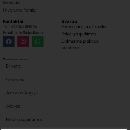
Kontaktai
Privatumo Politika
Kontaktai
Svarbu
Tel : +37062184266
Kompesancija už malkas
Email : info@biosiluma.lt
Palečių supirkimas
Didmeninė prekyba
paletėmis
Pristatymas
Briketai
Granulės
Akmens Anglys
Malkos
Palečių supirkimas