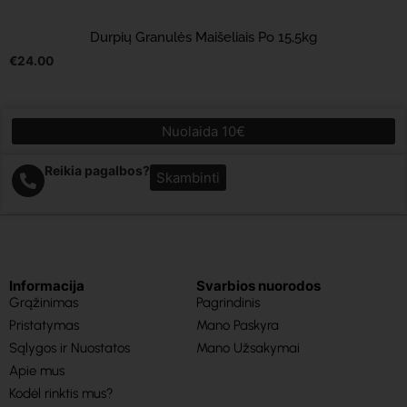
Durpių Granulės Maišeliais Po 15,5kg
€
24.00
Nuolaida 10€
Reikia pagalbos?
Skambinti
Informacija
Svarbios nuorodos
Grąžinimas
Pagrindinis
Pristatymas
Mano Paskyra
Sąlygos ir Nuostatos
Mano Užsakymai
Apie mus
Kodėl rinktis mus?