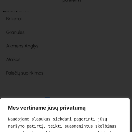
Pristatymas
Briketai
Granulės
Akmens Anglys
Malkos
Palečių supirkimas
Mes vertiname jūsų privatumą
Naudojame slapukus siekdami pagerinti jūsų 
naršymo patirtį, teikti suasmenintus skelbimus 
© 2025 biosiluma.lt – Visos teisės saugomos