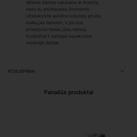
šiltiems žiemos vakarams ar švenčių
metu su artimiausiais žmonėmis.
Užsisakykite aukštos kokybės ąžuolo
malkų jau šiandien, ir jos bus
pristatytos tiesiai į jūsų namus,
kruopščiai ir patogiai supakuotos
medinėje dėžėje.
ATSILIEPIMAI
Panašūs produktai