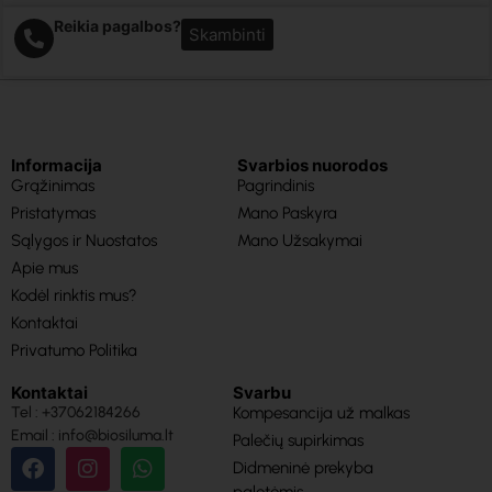
Reikia pagalbos?
Skambinti
Informacija
Svarbios nuorodos
Grąžinimas
Pagrindinis
Pristatymas
Mano Paskyra
Sąlygos ir Nuostatos
Mano Užsakymai
Apie mus
Kodėl rinktis mus?
Kontaktai
Privatumo Politika
Kontaktai
Svarbu
Tel : +37062184266
Kompesancija už malkas
Email : info@biosiluma.lt
Palečių supirkimas
Didmeninė prekyba
paletėmis