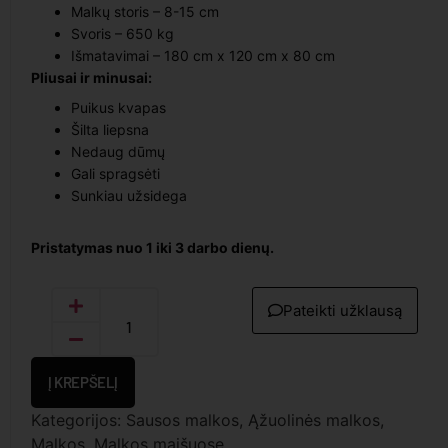
Malkų storis – 8-15 cm
Svoris – 650 kg
Išmatavimai – 180 cm x 120 cm x 80 cm
Pliusai ir minusai:
Puikus kvapas
Šilta liepsna
Nedaug dūmų
Gali spragsėti
Sunkiau užsidega
Pristatymas nuo 1 iki 3 darbo dienų.
Pateikti užklausą
Į KREPŠELĮ
Kategorijos:
Sausos malkos
,
Ąžuolinės malkos
,
Malkos
,
Malkos maišuose