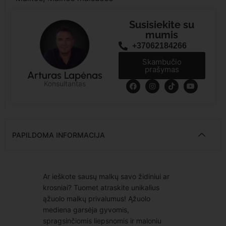
Susisiekite su
mumis
+37062184266
Skambučio
prašymas
Arturas Lapėnas
Konsultantas
PAPILDOMA INFORMACIJA
Ar ieškote sausų malkų savo židiniui ar
krosniai? Tuomet atraskite unikalius
ąžuolo malkų privalumus! Ąžuolo
mediena garsėja gyvomis,
spragsinčiomis liepsnomis ir maloniu