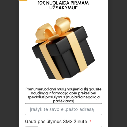
10€ NUOLAIDA PIRMAM
UŽSAKYMUI*
Prenumeruodami mūsų naujienlaiškį gausite
naudingą informaciją apie prekes bei
specialius pasiūlymus (nuolaida negalioja
padėklams)
Gauti pasiūlymus SMS žinute