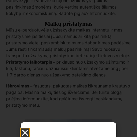
Panevėžyje ir Panevėžio rajone. Malkos yra puikus
pasirinkimas žmonėms, kurie vertina autentišką šilumos
kokybę ir ekonomiškumą. Radote pigiau? Informuokite.
Malkų pristatymas
Mūsų e-parduotuvėje užsisakykite malkas internetu ir mes
pristatysime jas tiesiai į Jūsų namus ar kitą pasirinktą
pristatymo vietą. paskambinkite mums dabar ir mes padėsime
Jums rasti tinkamiausią malkų pasirinkimą! Savo nuosavu
transportu užsakymą pristatysime bet kurioje Lietuvos vietoje.
Pristatymo laikotarpis –
priklauso nuo užsakymo užimtumo ir
kitų faktorių, tačiau dažniausiai klientams atvežame anglį per
1-7 darbo dienas nuo užsakymo pateikimo dienos.
Iškrovimas –
fasuotas, pakuotas malkas iškrauname krautuvo
pagalba. Mašina malkų tiesiog išverčiame. Jei turite blogą
priėjimą informuokite, kad galėtume išvengti nesklandumų
pristatymo metu.