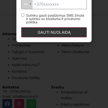
Sutinku gauti pasiūlymus SMS žinute
ir sutinku su biosiluma.lt privatumo
politika
GAUTI NUOLAIDĄ
Informacija
Svarbios nuorodos
Grąžinimas
Pagrindinis
Pristatymas
Mano Paskyra
Sąlygos ir Nuostatos
Mano Užsakymai
Apie mus
Kodėl rinktis mus?
Kontaktai
Privatumo Politika
Kontaktai
Svarbu
Tel : +37062184266
Kompesancija už
Email : info@biosiluma.lt
malkas
Palečių supirkimas