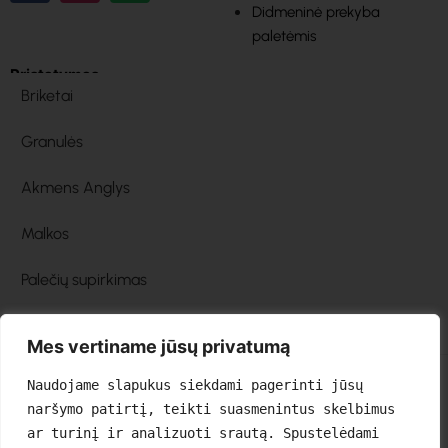
Didmeninė prekyba
paletėmis
Pristatymas
Briketai
Granulės
Akmens Anglys
Malkos
Palečių supirkimas
Mes vertiname jūsų privatumą
Naudojame slapukus siekdami pagerinti jūsų 
naršymo patirtį, teikti suasmenintus skelbimus 
ar turinį ir analizuoti srautą. Spustelėdami 