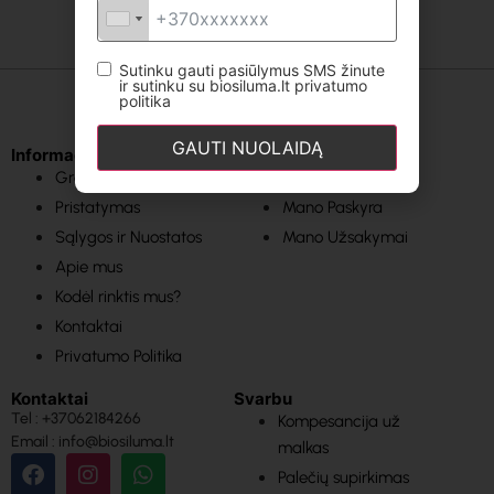
Sutinku gauti pasiūlymus SMS žinute
ir sutinku su biosiluma.lt privatumo
politika
GAUTI NUOLAIDĄ
Informacija
Svarbios nuorodos
Grąžinimas
Pagrindinis
Pristatymas
Mano Paskyra
Sąlygos ir Nuostatos
Mano Užsakymai
Apie mus
Kodėl rinktis mus?
Kontaktai
Privatumo Politika
Kontaktai
Svarbu
Tel : +37062184266
Kompesancija už
Email : info@biosiluma.lt
malkas
Palečių supirkimas