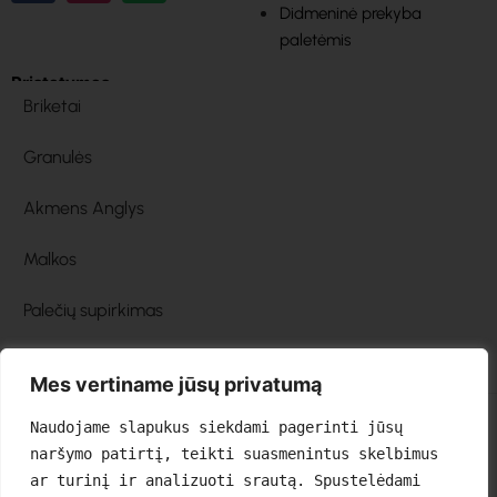
Didmeninė prekyba
paletėmis
Pristatymas
Briketai
Granulės
Akmens Anglys
Malkos
Palečių supirkimas
Mes vertiname jūsų privatumą
Naudojame slapukus siekdami pagerinti jūsų 
naršymo patirtį, teikti suasmenintus skelbimus 
ar turinį ir analizuoti srautą. Spustelėdami 