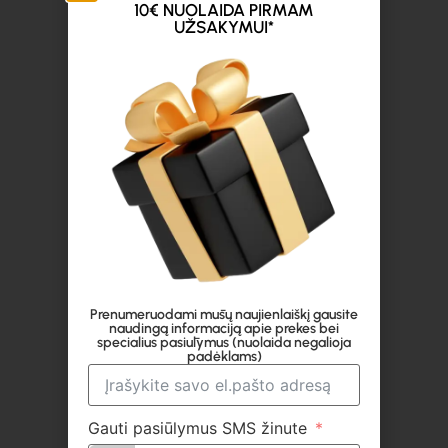
10€ NUOLAIDA PIRMAM
UŽSAKYMUI*
Prenumeruodami mūsų naujienlaiškį gausite
naudingą informaciją apie prekes bei
specialius pasiūlymus (nuolaida negalioja
padėklams)
Gauti pasiūlymus SMS žinute