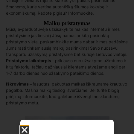
Vilniuje ir Vilniaus rajone. Malkos yra puikus pasirinkimas
žmonėms, kurie vertina autentišką šilumos kokybę ir
ekonomiškumą. Radote pigiau? Informuokite.
Malkų pristatymas
Mūsų e-parduotuvėje užsisakykite malkas internetu ir mes
pristatysime jas tiesiai į Jūsų namus ar kitą pasirinktą
pristatymo vietą. paskambinkite mums dabar ir mes padėsime
Jums rasti tinkamiausią malkų pasirinkimą! Savo nuosavu
transportu užsakymą pristatysime bet kurioje Lietuvos vietoje.
Pristatymo laikotarpis –
priklauso nuo užsakymo užimtumo ir
kitų faktorių, tačiau dažniausiai klientams atvežame anglį per
1-7 darbo dienas nuo užsakymo pateikimo dienos.
Iškrovimas –
fasuotas, pakuotas malkas iškrauname krautuvo
pagalba. Mašina malkų tiesiog išverčiame. Jei turite blogą
priėjimą informuokite, kad galėtume išvengti nesklandumų
pristatymo metu.