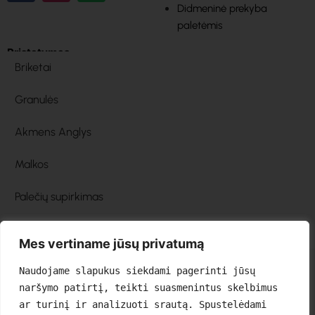
Didmeninė prekyba
paletėmis
Pristatymas
Briketai
Granulės
Akmens Anglys
Malkos
Palečių supirkimas
Mes vertiname jūsų privatumą
Naudojame slapukus siekdami pagerinti jūsų 
naršymo patirtį, teikti suasmenintus skelbimus 
ar turinį ir analizuoti srautą. Spustelėdami 