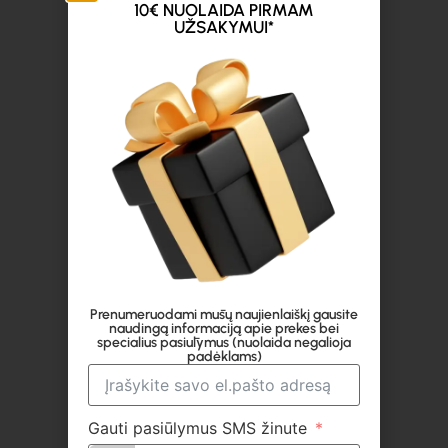
10€ NUOLAIDA PIRMAM
UŽSAKYMUI*
Prenumeruodami mūsų naujienlaiškį gausite
naudingą informaciją apie prekes bei
specialius pasiūlymus (nuolaida negalioja
padėklams)
Gauti pasiūlymus SMS žinute