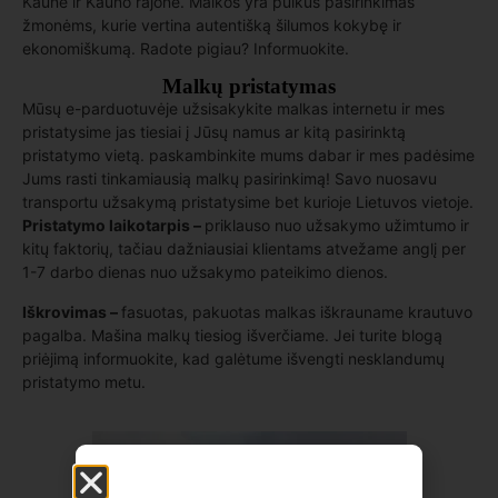
Kaune ir Kauno rajone. Malkos yra puikus pasirinkimas
žmonėms, kurie vertina autentišką šilumos kokybę ir
ekonomiškumą. Radote pigiau? Informuokite.
Malkų pristatymas
Mūsų e-parduotuvėje užsisakykite malkas internetu ir mes
pristatysime jas tiesiai į Jūsų namus ar kitą pasirinktą
pristatymo vietą. paskambinkite mums dabar ir mes padėsime
Jums rasti tinkamiausią malkų pasirinkimą! Savo nuosavu
transportu užsakymą pristatysime bet kurioje Lietuvos vietoje.
Pristatymo laikotarpis –
priklauso nuo užsakymo užimtumo ir
kitų faktorių, tačiau dažniausiai klientams atvežame anglį per
1-7 darbo dienas nuo užsakymo pateikimo dienos.
Iškrovimas –
fasuotas, pakuotas malkas iškrauname krautuvo
pagalba. Mašina malkų tiesiog išverčiame. Jei turite blogą
priėjimą informuokite, kad galėtume išvengti nesklandumų
pristatymo metu.