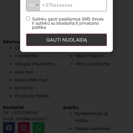
Sutinku gauti pasiūlymus SMS žinute
ir sutinku su biosiluma.lt privatumo
politika
GAUTI NUOLAIDĄ
Informacija
Svarbios nuorodos
Grąžinimas
Pagrindinis
Pristatymas
Mano Paskyra
Sąlygos ir Nuostatos
Mano Užsakymai
Apie mus
Kodėl rinktis mus?
Kontaktai
Privatumo Politika
Kontaktai
Svarbu
Tel : +37062184266
Kompesancija už
Email : info@biosiluma.lt
malkas
Palečių supirkimas