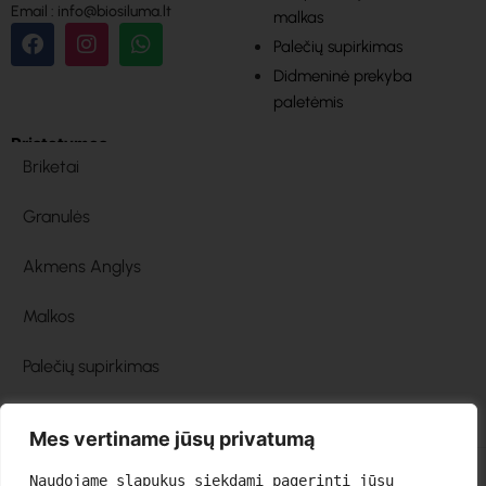
Email : info@biosiluma.lt
malkas
Palečių supirkimas
Didmeninė prekyba
paletėmis
Pristatymas
Briketai
Granulės
Akmens Anglys
Malkos
Palečių supirkimas
Mes vertiname jūsų privatumą
Naudojame slapukus siekdami pagerinti jūsų 