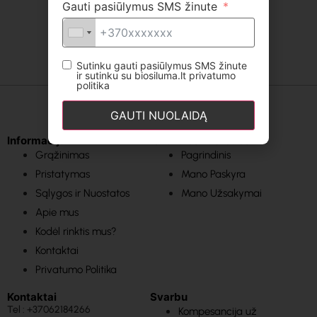
Gauti pasiūlymus SMS žinute
Sutinku gauti pasiūlymus SMS žinute
ir sutinku su biosiluma.lt privatumo
politika
GAUTI NUOLAIDĄ
Informacija
Svarbios nuorodos
Grąžinimas
Pagrindinis
Pristatymas
Mano Paskyra
Sąlygos ir Nuostatos
Mano Užsakymai
Apie mus
Kodėl rinktis mus?
Kontaktai
Privatumo Politika
Kontaktai
Svarbu
Tel : +37062184266
Kompesancija už