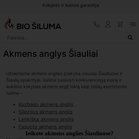
Kokybės ir kainos garantija
Akmens anglys Šiauliai
Užsiemame akmens anglies prekyba visuose Šiauliuose ir
Šiaulių apskrityje. Galime pasiulyti konkurencingą kainą ir
aukštos kokybės akmens anglį tokią kaip mūsų asortimente
turime –
Kuzbaso akmens anglis
Silezijos akmens anglis
Lenkiška akmens anglis
Fasuota akmens anglis
Ieškote akmens anglies Šiauliuose?