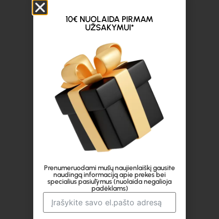
10€ NUOLAIDA PIRMAM
UŽSAKYMUI*
Prenumeruodami mūsų naujienlaiškį gausite
naudingą informaciją apie prekes bei
specialius pasiūlymus (nuolaida negalioja
padėklams)