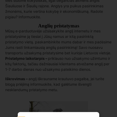
Mes siūlome kokybiškas, ilgai degančias akmens anglis
Šiauliuose ir Šiaulių rajone. Anglys yra puikus pasirinkimas
žmonėms, kurie vertina kokybę ir ekonomiškumą. Radote
pigiau? Informuokite.
Anglių pristatymas
Mūsų e-parduotuvėje užsisakykite anglį internetu ir mes
pristatysime ją tiesiai į Jūsų namus ar kitą pasirinktą
pristatymo vietą. paskambinkite mums dabar ir mes padėsime
Jums rasti tinkamiausią anglių pasirinkimą! Savo nuosavu
transportu užsakymą pristatysime bet kurioje Lietuvos vietoje.
Pristatymo laikotarpis –
priklauso nuo užsakymo užimtumo ir
kitų faktorių, tačiau dažniausiai klientams atvežame anglį per
1-7 darbo dienas nuo užsakymo pateikimo dienos.
Iškrovimas –
anglį iškrauname krautuvo pagalba, jei turite
blogą priėjimą informuokite, kad galėtume išvengti
nesklandumų pristatymo metu.